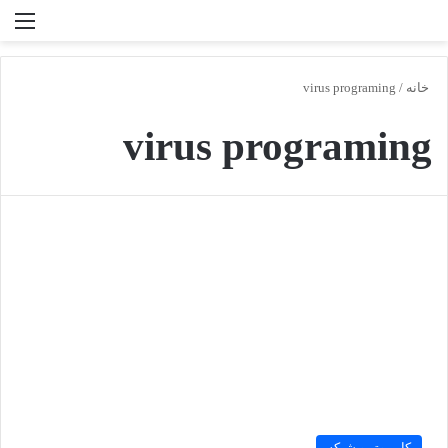
تغییر پوسته
منو
جستجو برا
خانه
/
virus programing
virus programing
کامپیوتر و شبکه