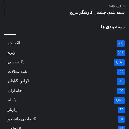
8 ژانویه 2010
بسته شدن چشمان کاوشگر مريخ
دسته بندی ها
آموزش
399
ویژه
328
دانشجویی
1,143
همه مقالات
120
خواص گیاهان
116
جانداران
105
مقاله
1,022
رپرتاژ
77
اختصاصی دانشجو
50
اشخاص
43