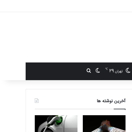
℃
29
تغییر پوسته
جستجو برای
تهران
آخرین نوشته ها