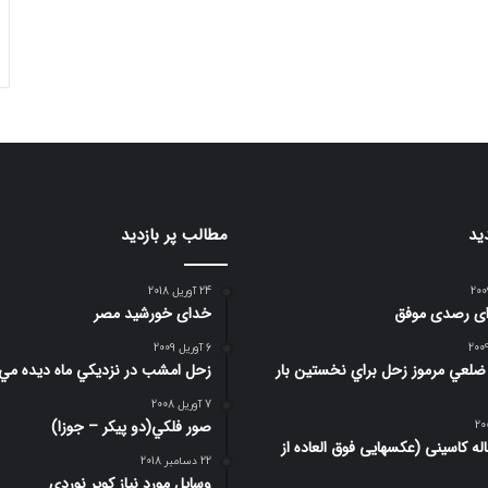
ید
مطالب پر بازدید
24 آوریل 2018
رای رصدی موفق
خدای خورشید مصر
6 آوریل 2009
صوير 6 ضلعي مرموز زحل براي نخستين بار
زحل امشب در نزديكي ماه ديده مي
7 آوریل 2008
صور فلكي(دو پیکر – جوزا)
 4 ساله کاسینی (عکسهایی فوق العاده از
22 دسامبر 2018
وسایل مورد نیاز کویر نوردی