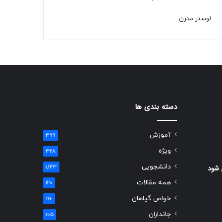
لوستر مدرن
دسته بندی ها
آموزش
399
ویژه
328
دانشجویی
 شود
1,143
همه مقالات
120
خواص گیاهان
116
جانداران
105