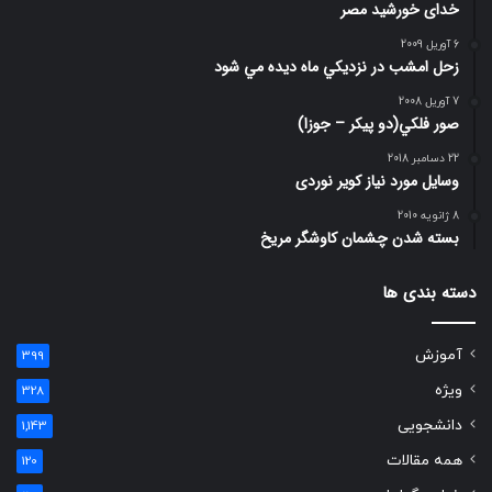
خدای خورشید مصر
6 آوریل 2009
زحل امشب در نزديكي ماه ديده مي شود
7 آوریل 2008
صور فلكي(دو پیکر – جوزا)
22 دسامبر 2018
وسایل مورد نیاز کویر نوردی
8 ژانویه 2010
بسته شدن چشمان کاوشگر مريخ
دسته بندی ها
آموزش
399
ویژه
328
دانشجویی
1,143
همه مقالات
120