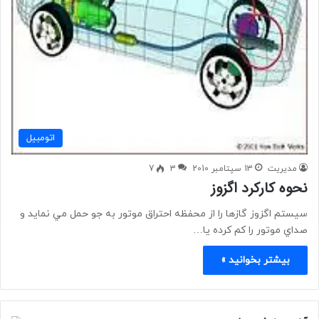
اتومبیل
مدیریت
13 سپتامبر 2010
3
7
نحوه کارکرد اگزوز
سيستم اگزوز گازها را از محفظه احتراق موتور به جو حمل مي نمايد و
صداي موتور را كم كرده يا…
بیشتر بخوانید »