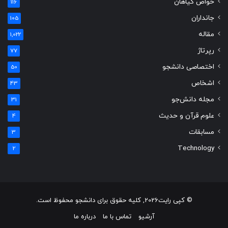
خواص گیاهان
116
جانداران
105
مقاله
1,022
رپرتاژ
77
اختصاصی دانشجو
50
اشخاص
43
مجله دانش‌جو
31
علوم قرآن و حدیث
4
مسابقات
3
Technology
2
© کپی رایت2026, کلیه حقوق برای دانشجو محفوظ است.
آرشیو
تماس با ما
درباره ما