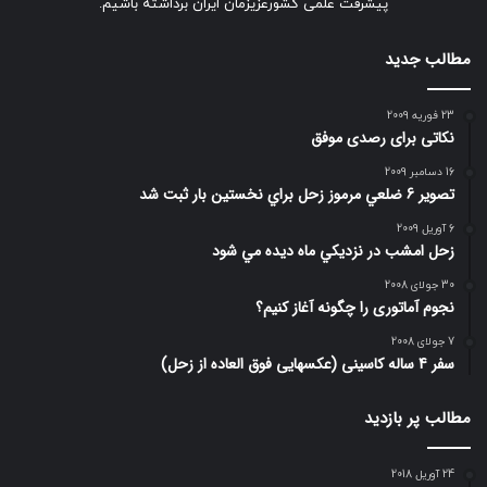
پیشرفت علمی کشورعزیزمان ایران برداشته باشیم.
مطالب جدید
23 فوریه 2009
نکاتی برای رصدی موفق
16 دسامبر 2009
تصوير 6 ضلعي مرموز زحل براي نخستين بار ثبت شد
6 آوریل 2009
زحل امشب در نزديكي ماه ديده مي شود
30 جولای 2008
نجوم آماتوری را چگونه آغاز کنیم؟
7 جولای 2008
سفر 4 ساله کاسینی (عکسهایی فوق العاده از زحل)
مطالب پر بازدید
24 آوریل 2018