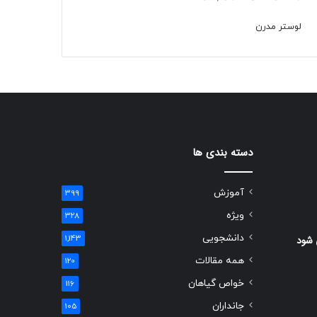
لوستر مدرن
دسته بندی ها
آموزش
399
ویژه
328
دانشجویی
 شود
1,143
همه مقالات
120
خواص گیاهان
116
جانداران
105