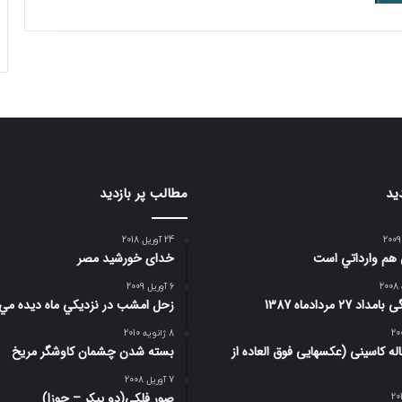
ید
مطالب پر بازدید
24 آوریل 2018
 هم وارداتي است
خدای خورشید مصر
6 آوریل 2009
د 27 مردادماه 1387
زحل امشب در نزديكي ماه ديده مي
8 ژانویه 2010
 4 ساله کاسینی (عکسهایی فوق العاده از
بسته شدن چشمان کاوشگر مريخ
7 آوریل 2008
صور فلكي(دو پیکر – جوزا)