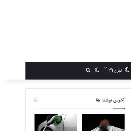
℃
29
تغییر پوسته
جستجو برای
تهران
آخرین نوشته ها