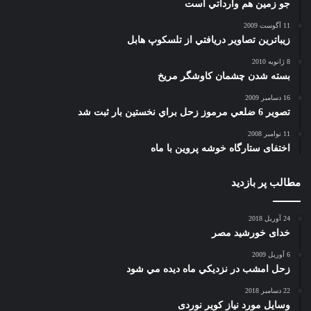
جو زمين هم وارداتي است
11 آگوست 2009
زيباترين تصاوير دريافتي از تلسكوپ هابل
8 ژانویه 2010
بسته شدن چشمان کاوشگر مريخ
16 دسامبر 2009
تصوير 6 ضلعي مرموز زحل براي نخستين بار ثبت شد
11 نوامبر 2008
اختفای ستارگاه خوشه پروین با ماه
مطالب پر بازدید
24 آوریل 2018
خدای خورشید مصر
6 آوریل 2009
زحل امشب در نزديكي ماه ديده مي شود
22 دسامبر 2018
وسایل مورد نیاز کویر نوردی