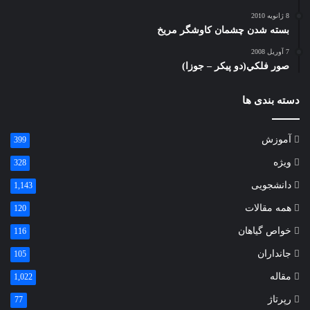
8 ژانویه 2010
بسته شدن چشمان کاوشگر مريخ
7 آوریل 2008
صور فلكي(دو پیکر – جوزا)
دسته بندی ها
آموزش
399
ویژه
328
دانشجویی
1,143
همه مقالات
120
خواص گیاهان
116
جانداران
105
مقاله
1,022
رپرتاژ
77