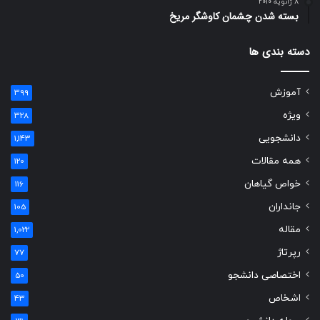
8 ژانویه 2010
بسته شدن چشمان کاوشگر مريخ
دسته بندی ها
آموزش
399
ویژه
328
دانشجویی
1,143
همه مقالات
120
خواص گیاهان
116
جانداران
105
مقاله
1,022
رپرتاژ
77
اختصاصی دانشجو
50
اشخاص
43