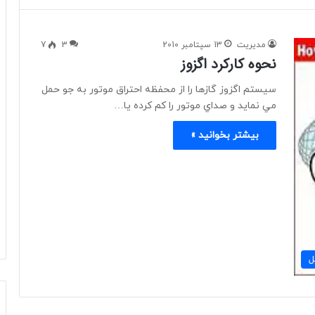
مدیریت
13 سپتامبر 2010
3
7
نحوه کارکرد اگزوز
سيستم اگزوز گازها را از محفظه احتراق موتور به جو حمل
مي نمايد و صداي موتور را كم كرده يا…
بیشتر بخوانید »
ل