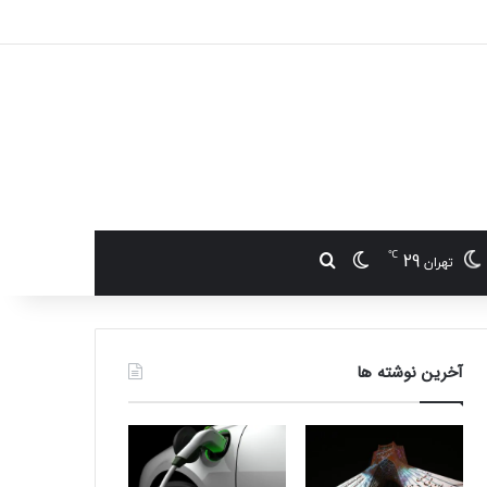
℃
29
تغییر پوسته
جستجو برای
تهران
آخرین نوشته ها