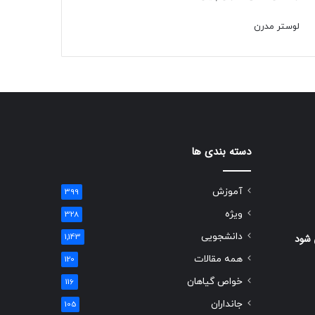
لوستر مدرن
دسته بندی ها
آموزش
399
ویژه
328
دانشجویی
 شود
1,143
همه مقالات
120
خواص گیاهان
116
جانداران
105