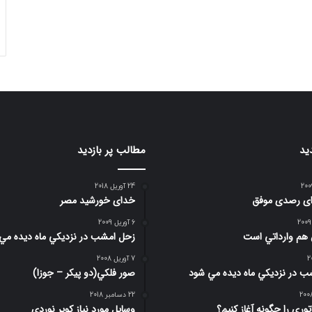
ید
مطالب پر بازدید
24 آوریل 2018
رای رصدی موفق
خدای خورشید مصر
6 آوریل 2009
 هم وارداتي است
زحل امشب در نزديكي ماه ديده مي
7 آوریل 2008
 در نزديكي ماه ديده مي شود
صور فلكي(دو پیکر – جوزا)
22 دسامبر 2018
وری را چگونه آغاز کنیم؟
وسایل مورد نیاز کویر نوردی