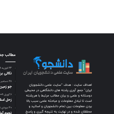
مطالب جد
23 فوریه 2009
نکاتی ب
28 دسامبر 2009
اهداف سایت : هدف “سایت علمی دانشجویان
جو زمين
ایران” جمع آوری رشته های دانشگاهی در محیطی
6 آوریل 2009
دوستانه و علمی و بیان مطالب مرتبط با هررشته
زحل امشب
است تا تبادل معلومات و مباحثه علمی سبب بالا
بردن معلومات بین تمام دانشجویان و اساتید و
30 جولای 2008
محققان شده و در نهایت به نتیجه گیری و پاسخ
نجوم آمات