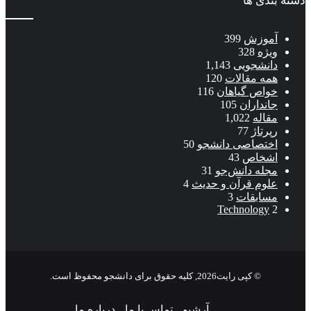
دسته بندی ها
آموزش
399
ویژه
328
دانشجویی
1,143
همه مقالات
120
خواص گیاهان
116
جانداران
105
مقاله
1,022
رپرتاژ
77
اختصاصی دانشجو
50
اشخاص
43
مجله دانش‌جو
31
علوم قرآن و حدیث
4
مسابقات
3
Technology
2
© کپی رایت2026, کلیه حقوق برای دانشجو محفوظ است.
آرشیو
تماس با ما
درباره ما