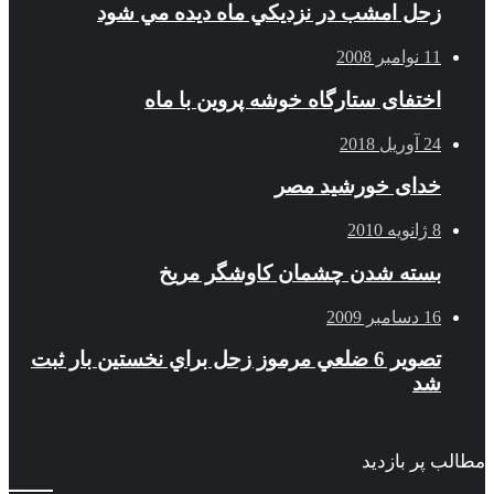
زحل امشب در نزديكي ماه ديده مي شود
11 نوامبر 2008
اختفای ستارگاه خوشه پروین با ماه
24 آوریل 2018
خدای خورشید مصر
8 ژانویه 2010
بسته شدن چشمان کاوشگر مريخ
16 دسامبر 2009
تصوير 6 ضلعي مرموز زحل براي نخستين بار ثبت
شد
مطالب پر بازدید