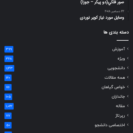
صور فلكي(دو پیکر – جوزا)
22 دسامبر 2018
وسایل مورد نیاز کویر نوردی
دسته بندی ها
آموزش
399
ویژه
328
دانشجویی
1,143
همه مقالات
120
خواص گیاهان
116
جانداران
105
مقاله
1,022
رپرتاژ
77
اختصاصی دانشجو
50