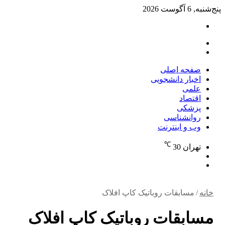
پنج‌شنبه, 6 آگوست 2026
تغییر
پوسته
منو
جستجو
برای
صفحه اصلی
اخبار دانشجویی
علمی
اقتصاد
پزشکی
روانشناسی
وب و اینترنت
℃
تهران
30
تغییر
جستجو
پوسته
برای
خانه
/
مسابقات روباتیک کاپ افلاک
مسابقات روباتیک کاپ افلاک