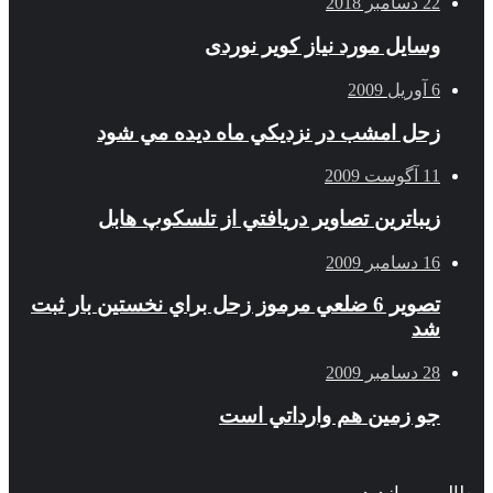
22 دسامبر 2018
وسایل مورد نیاز کویر نوردی
6 آوریل 2009
زحل امشب در نزديكي ماه ديده مي شود
11 آگوست 2009
زيباترين تصاوير دريافتي از تلسكوپ هابل
16 دسامبر 2009
تصوير 6 ضلعي مرموز زحل براي نخستين بار ثبت
شد
28 دسامبر 2009
جو زمين هم وارداتي است