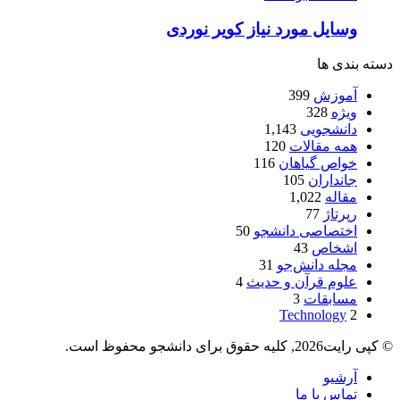
وسایل مورد نیاز کویر نوردی
دسته بندی ها
آموزش
399
ویژه
328
دانشجویی
1,143
همه مقالات
120
خواص گیاهان
116
جانداران
105
مقاله
1,022
رپرتاژ
77
اختصاصی دانشجو
50
اشخاص
43
مجله دانش‌جو
31
علوم قرآن و حدیث
4
مسابقات
3
Technology
2
© کپی رایت2026, کلیه حقوق برای دانشجو محفوظ است.
آرشیو
تماس با ما