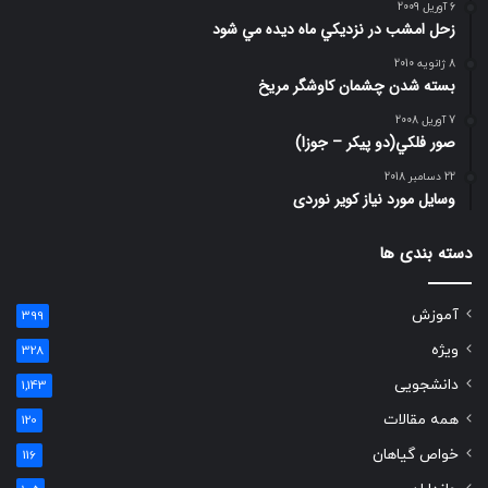
6 آوریل 2009
زحل امشب در نزديكي ماه ديده مي شود
8 ژانویه 2010
بسته شدن چشمان کاوشگر مريخ
7 آوریل 2008
صور فلكي(دو پیکر – جوزا)
22 دسامبر 2018
وسایل مورد نیاز کویر نوردی
دسته بندی ها
آموزش
399
ویژه
328
دانشجویی
1,143
همه مقالات
120
خواص گیاهان
116