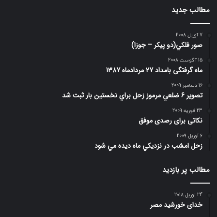
مطالب جدید
7 آوریل 2008
صور فلكي(دو پیکر – جوزا)
15 آگوست 2008
ماه گرفتگی بامداد 27 مردادماه 1387
16 دسامبر 2009
تصوير 6 ضلعي مرموز زحل براي نخستين بار ثبت شد
23 فوریه 2009
نکاتی برای رصدی موفق
6 آوریل 2009
زحل امشب در نزديكي ماه ديده مي شود
مطالب پر بازدید
24 آوریل 2018
خدای خورشید مصر