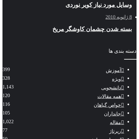
وسایل مورد نیاز کویر نوردی
8 ژانویه 2010
بسته شدن چشمان کاوشگر مريخ
دسته بندی ها
399
آموزش
328
ویژه
1,143
دانشجویی
120
همه مقالات
116
خواص گیاهان
105
جانداران
1,022
مقاله
77
رپرتاژ
50