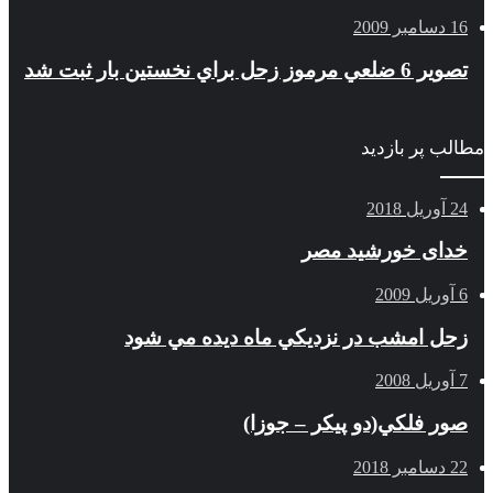
16 دسامبر 2009
تصوير 6 ضلعي مرموز زحل براي نخستين بار ثبت شد
مطالب پر بازدید
24 آوریل 2018
خدای خورشید مصر
6 آوریل 2009
زحل امشب در نزديكي ماه ديده مي شود
7 آوریل 2008
صور فلكي(دو پیکر – جوزا)
22 دسامبر 2018