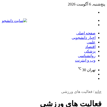
پنج‌شنبه, 6 آگوست 2026
تغییر
پوسته
منو
جستجو
برای
صفحه اصلی
اخبار دانشجویی
علمی
اقتصاد
پزشکی
روانشناسی
وب و اینترنت
℃
تهران
30
تغییر
جستجو
پوسته
برای
خانه
/
فعالیت های ورزشی
فعالیت های ورزشی