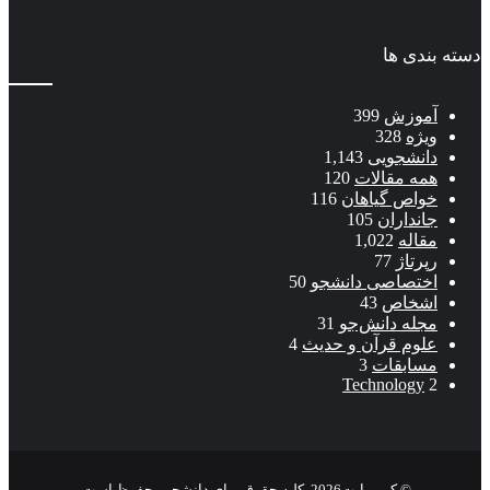
دسته بندی ها
آموزش
399
ویژه
328
دانشجویی
1,143
همه مقالات
120
خواص گیاهان
116
جانداران
105
مقاله
1,022
رپرتاژ
77
اختصاصی دانشجو
50
اشخاص
43
مجله دانش‌جو
31
علوم قرآن و حدیث
4
مسابقات
3
Technology
2
© کپی رایت2026, کلیه حقوق برای دانشجو محفوظ است.