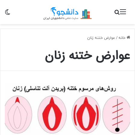
منو
جستجو برای
تغی
خانه
/
عوارض ختنه زنان
عوارض ختنه زنان