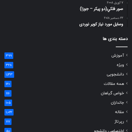
7 آوریل 2008
صور فلكي(دو پیکر – جوزا)
22 دسامبر 2018
وسایل مورد نیاز کویر نوردی
دسته بندی ها
آموزش
399
ویژه
328
دانشجویی
1,143
همه مقالات
120
خواص گیاهان
116
جانداران
105
مقاله
1,022
رپرتاژ
77
اختصاصی دانشجو
50