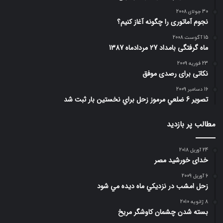
30 جولای 2008
نجوم آماتوری را چگونه آغاز کنیم؟
15 آگوست 2008
ماه گرفتگی بامداد 27 مردادماه 1387
23 فوریه 2009
نکاتی برای رصدی موفق
16 دسامبر 2009
تصوير 6 ضلعي مرموز زحل براي نخستين بار ثبت شد
مطالب پر بازدید
24 آوریل 2018
خدای خورشید مصر
6 آوریل 2009
زحل امشب در نزديكي ماه ديده مي شود
8 ژانویه 2010
بسته شدن چشمان کاوشگر مريخ