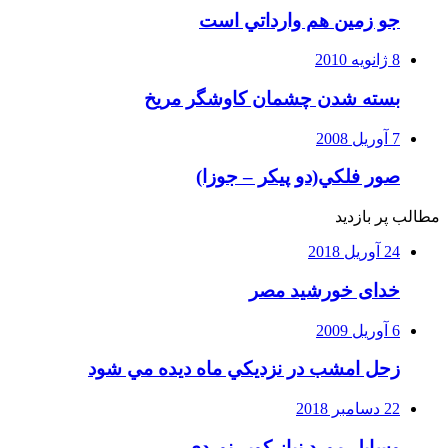
جو زمين هم وارداتي است
8 ژانویه 2010
بسته شدن چشمان کاوشگر مريخ
7 آوریل 2008
صور فلكي(دو پیکر – جوزا)
مطالب پر بازدید
24 آوریل 2018
خدای خورشید مصر
6 آوریل 2009
زحل امشب در نزديكي ماه ديده مي شود
22 دسامبر 2018
وسایل مورد نیاز کویر نوردی