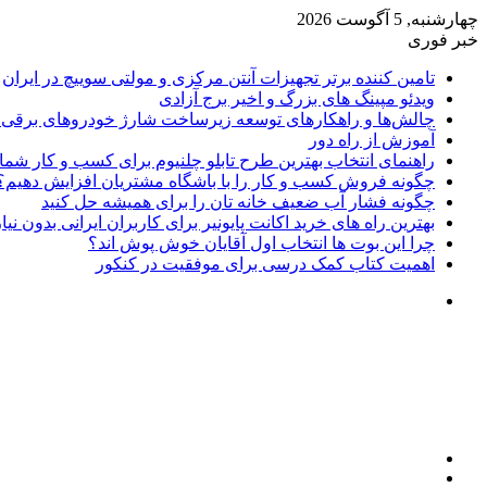
چهارشنبه, 5 آگوست 2026
خبر فوری
تامین کننده برتر تجهیزات آنتن مرکزی و مولتی سوییچ در ایران
ویدئو مپینگ های بزرگ و اخیر برج آزادی
چالش‌ها و راهکارهای توسعه زیرساخت شارژ خودروهای برقی د
آموزش از راه دور
راهنمای انتخاب بهترین طرح تابلو چلنیوم برای کسب و کار شما
چگونه فروش کسب و کار را با باشگاه مشتریان افزایش دهیم؟
چگونه فشار آب ضعیف خانه تان را برای همیشه حل کنید
بهترین راه های خرید اکانت پایونیر برای کاربران ایرانی بدون نی
چرا این بوت ها انتخاب اول آقایان خوش پوش اند؟
اهمیت کتاب کمک درسی برای موفقیت در کنکور
تغییر
پوسته
منو
جستجو