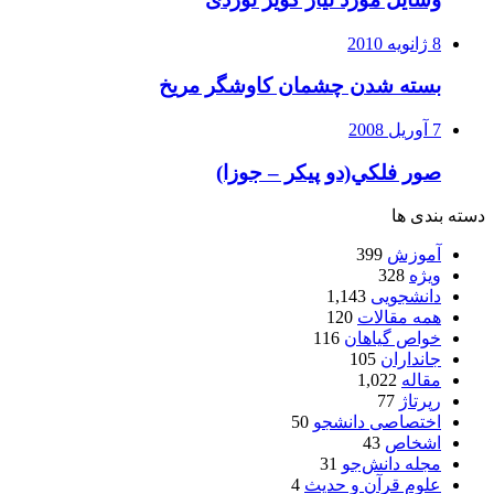
8 ژانویه 2010
بسته شدن چشمان کاوشگر مريخ
7 آوریل 2008
صور فلكي(دو پیکر – جوزا)
دسته بندی ها
آموزش
399
ویژه
328
دانشجویی
1,143
همه مقالات
120
خواص گیاهان
116
جانداران
105
مقاله
1,022
رپرتاژ
77
اختصاصی دانشجو
50
اشخاص
43
مجله دانش‌جو
31
علوم قرآن و حدیث
4