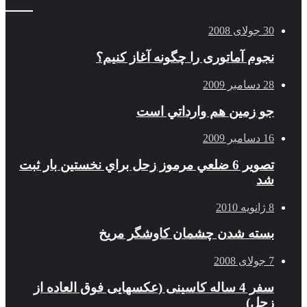
30 جولای 2008
نجوم آماتوری را چگونه آغاز کنیم؟
28 دسامبر 2009
جو زمين هم وارداتي است
16 دسامبر 2009
تصوير 6 ضلعي مرموز زحل براي نخستين بار ثبت
شد
8 ژانویه 2010
بسته شدن چشمان کاوشگر مريخ
7 جولای 2008
سفر 4 ساله کاسینی (عکسهایی فوق العاده از
زحل)