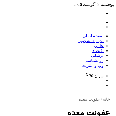
پنج‌شنبه, 6 آگوست 2026
تغییر
پوسته
منو
جستجو
برای
صفحه اصلی
اخبار دانشجویی
علمی
اقتصاد
پزشکی
روانشناسی
وب و اینترنت
℃
تهران
30
تغییر
جستجو
پوسته
برای
خانه
/
عفونت معده
عفونت معده