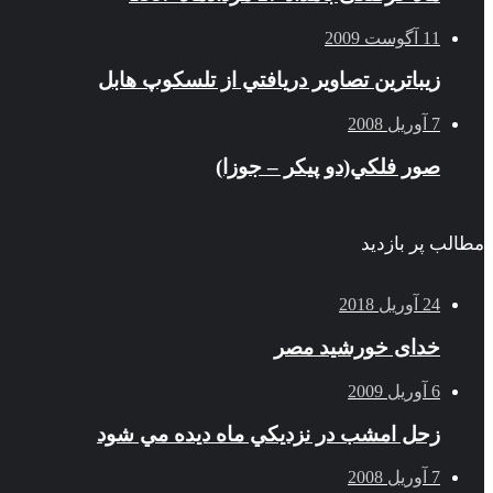
11 آگوست 2009
زيباترين تصاوير دريافتي از تلسكوپ هابل
7 آوریل 2008
صور فلكي(دو پیکر – جوزا)
مطالب پر بازدید
24 آوریل 2018
خدای خورشید مصر
6 آوریل 2009
زحل امشب در نزديكي ماه ديده مي شود
7 آوریل 2008