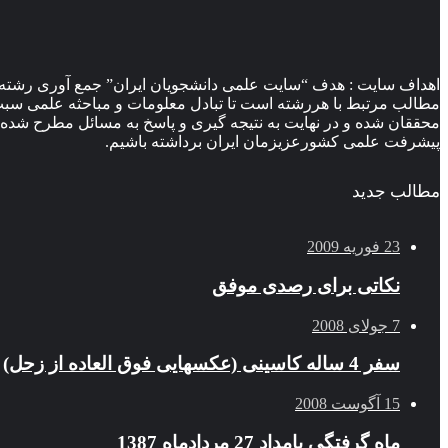
اهداف سایت : هدف “سایت علمی دانشجویان ایران” جمع آوری رشته 
مطالب مرتبط با هررشته است تا تبادل معلومات و مباحثه علمی سبب ب
محققان شده و در نهایت به نتیجه گیری و پاسخ به مسائل مطرح شده 
پیشرفت علمی کشورعزیزمان ایران برداشته باشیم.
مطالب جدید
23 فوریه 2009
نکاتی برای رصدی موفق
7 جولای 2008
سفر 4 ساله کاسینی (عکسهایی فوق العاده از زحل)
15 آگوست 2008
ماه گرفتگی بامداد 27 مردادماه 1387