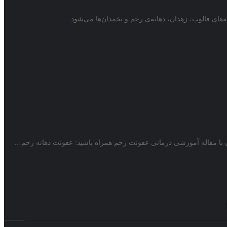
ای فالوپ، زهدان، دهانه‌ی رحم و تخمدان‌ها می‌شود.…
ن با مقاله آموزشی درمانی عفونت رحم همراه باشید: عفونت دهانه رحم…