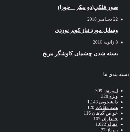
صور فلكي(دو پیکر – جوزا)
22 دسامبر 2018
وسایل مورد نیاز کویر نوردی
8 ژانویه 2010
بسته شدن چشمان کاوشگر مريخ
دسته بندی ها
آموزش
399
ویژه
328
دانشجویی
1,143
همه مقالات
120
خواص گیاهان
116
جانداران
105
مقاله
1,022
رپرتاژ
77