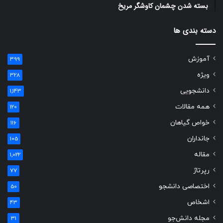
بسته شدن چشمان کاوشگر مريخ
دسته بندی ها
آموزش
399
ویژه
328
دانشجویی
1,143
همه مقالات
120
خواص گیاهان
116
جانداران
105
مقاله
1,022
رپرتاژ
77
اختصاصی دانشجو
50
اشخاص
43
مجله دانش‌جو
31