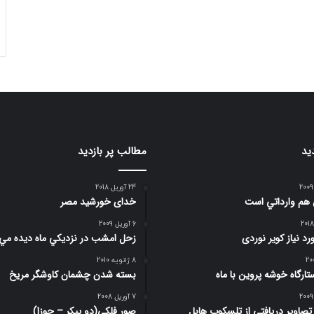
ید
مطالب پر بازدید
24 آوریل 2018
 هم وارداتي است
خدای خورشید مصر
6 آوریل 2009
د نیاز کویر نوردی
زحل امشب در نزديكي ماه ديده مي
8 ژانویه 2010
تارگاه خوشه پروین با ماه
بسته شدن چشمان کاوشگر مريخ
7 آوریل 2008
 تصاوير دريافتي از تلسكوپ هابل
صور فلكي(دو پیکر – جوزا)