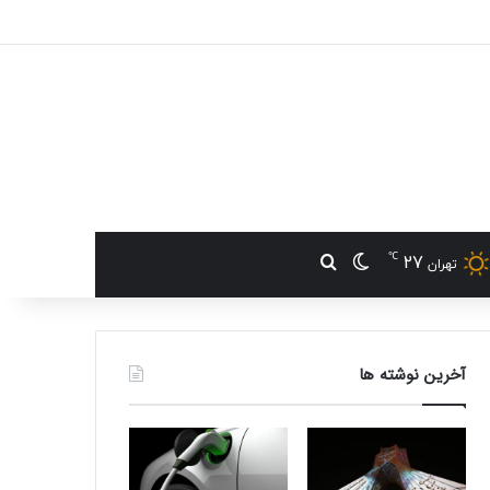
℃
27
تغییر پوسته
جستجو برای
تهران
آخرین نوشته ها