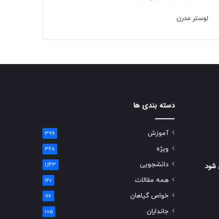
لوستر مدرن
دسته بندی ها
آموزش
399
ویژه
328
دانشجویی
 شود
1,143
همه مقالات
120
خواص گیاهان
116
جانداران
105