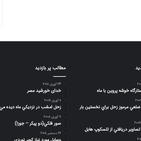
ید
مطالب پر بازدید
24 آوریل 2018
تارگاه خوشه پروین با ماه
خدای خورشید مصر
6 آوریل 2009
صوير 6 ضلعي مرموز زحل براي نخستين بار
زحل امشب در نزديكي ماه ديده مي
7 آوریل 2008
صور فلكي(دو پیکر – جوزا)
 تصاوير دريافتي از تلسكوپ هابل
22 دسامبر 2018
وسایل مورد نیاز کویر نوردی