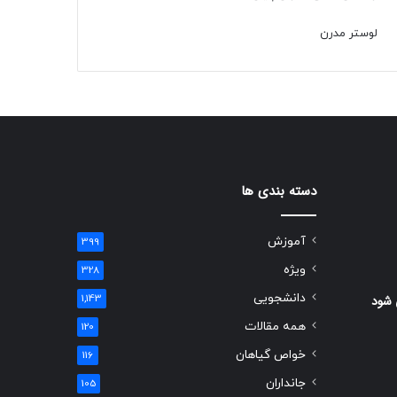
لوستر مدرن
دسته بندی ها
آموزش
399
ویژه
328
دانشجویی
 شود
1,143
همه مقالات
120
خواص گیاهان
116
جانداران
105