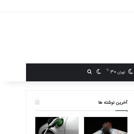
℃
30
تغییر پوسته
جستجو برای
تهران
آخرین نوشته ها