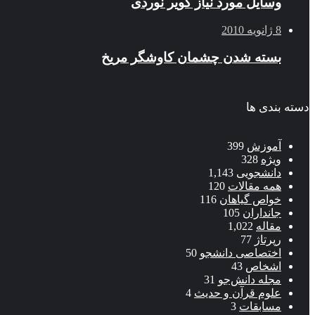
وسایل مورد نیاز کویر نوردی
8 ژانویه 2010
بسته شدن چشمان کاوشگر مريخ
دسته بندی ها
آموزش
399
ویژه
328
دانشجویی
1,143
همه مقالات
120
خواص گیاهان
116
جانداران
105
مقاله
1,022
رپرتاژ
77
اختصاصی دانشجو
50
اشخاص
43
مجله دانش‌جو
31
علوم قرآن و حدیث
4
مسابقات
3