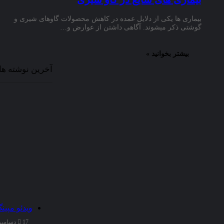
اهداف
بیماری ها یکی از دلایل عمده در کاهش محصولات گاوهای شیری و
گوشتی ذکر میشوند. آگاهی داشتن از عوارض و…
سایت
:
هدف
بیشتر بخوانید »
“سایت
علمی
آخرین نوشته ها
دانشجویان
ایران”
جمع
آوری
رشته
های
دانشگاهی
در
محیطی
دوستانه
و
علمی
و
بیان
ویدئو مپین
مطالب
مرتبط
17 دسامبر 2025