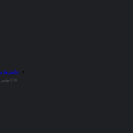
با
هررشته
است
تا
تبادل
معلومات
و
مباحثه
علمی
سبب
بالا
بردن
معلومات
چالش‌ها و
بین
16 نوامبر 2025
تمام
دانشجویان
و
اساتید
و
محققان
شده
و
در
نهایت