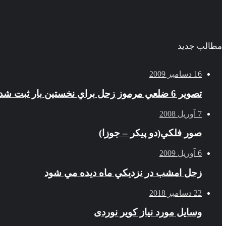
مطالب جدید
16 دسامبر 2009
تصوير 6 ضلعي مرموز زحل براي نخستين بار ثبت شد
7 آوریل 2008
صور فلكي(دو پیکر – جوزا)
6 آوریل 2009
زحل امشب در نزديكي ماه ديده مي شود
22 دسامبر 2018
وسایل مورد نیاز کویر نوردی