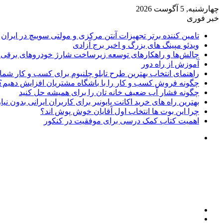
چهارشنبه, 5 آگوست 2026
خبر فوری
تامین کننده برتر تجهیزات آنتن مرکزی و مولتی سوییچ در ایران
ویدئو مپینگ های بزرگ و اخیر برج آزادی
چالش‌ها و راهکارهای توسعه زیرساخت شارژ خودروهای برقی د
آموزش از راه دور
راهنمای انتخاب بهترین طرح تابلو چلنیوم برای کسب و کار شما
چگونه فروش کسب و کار را با باشگاه مشتریان افزایش دهیم؟
چگونه فشار آب ضعیف خانه تان را برای همیشه حل کنید
بهترین راه های خرید اکانت پایونیر برای کاربران ایرانی بدون نی
چرا این بوت ها انتخاب اول آقایان خوش پوش اند؟
اهمیت کتاب کمک درسی برای موفقیت در کنکور
تغییر
پوسته
منو
جستجو