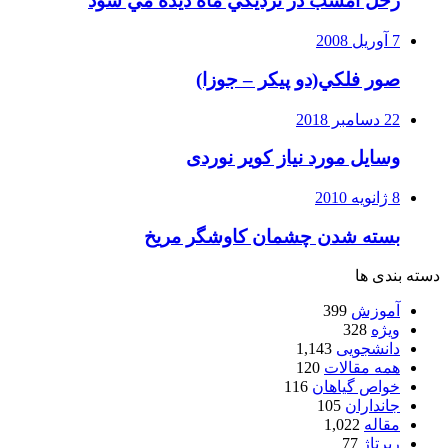
زحل امشب در نزديكي ماه ديده مي شود
7 آوریل 2008
صور فلكي(دو پیکر – جوزا)
22 دسامبر 2018
وسایل مورد نیاز کویر نوردی
8 ژانویه 2010
بسته شدن چشمان کاوشگر مريخ
دسته بندی ها
آموزش
399
ویژه
328
دانشجویی
1,143
همه مقالات
120
خواص گیاهان
116
جانداران
105
مقاله
1,022
رپرتاژ
77