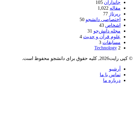
جانداران
105
مقاله
1,022
رپرتاژ
77
اختصاصی دانشجو
50
اشخاص
43
مجله دانش‌جو
31
علوم قرآن و حدیث
4
مسابقات
3
Technology
2
© کپی رایت2026, کلیه حقوق برای دانشجو محفوظ است.
آرشیو
تماس با ما
درباره ما
دکمه
بازگشت
به
بالا