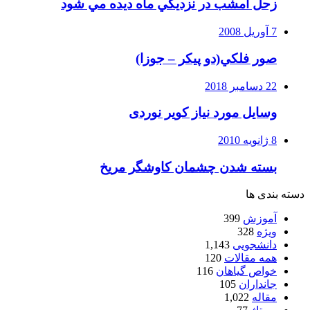
زحل امشب در نزديكي ماه ديده مي شود
7 آوریل 2008
صور فلكي(دو پیکر – جوزا)
22 دسامبر 2018
وسایل مورد نیاز کویر نوردی
8 ژانویه 2010
بسته شدن چشمان کاوشگر مريخ
دسته بندی ها
آموزش
399
ویژه
328
دانشجویی
1,143
همه مقالات
120
خواص گیاهان
116
جانداران
105
مقاله
1,022