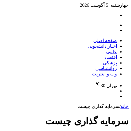
چهارشنبه, 5 آگوست 2026
تغییر
پوسته
منو
جستجو
برای
صفحه اصلی
اخبار دانشجویی
علمی
اقتصاد
پزشکی
روانشناسی
وب و اینترنت
℃
تهران
30
تغییر
جستجو
پوسته
برای
خانه
/
سرمایه گذاری چیست
سرمایه گذاری چیست