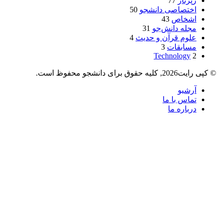
رپرتاژ
77
اختصاصی دانشجو
50
اشخاص
43
مجله دانش‌جو
31
علوم قرآن و حدیث
4
مسابقات
3
Technology
2
© کپی رایت2026, کلیه حقوق برای دانشجو محفوظ است.
آرشیو
تماس با ما
درباره ما
دکمه
بازگشت
به
بالا