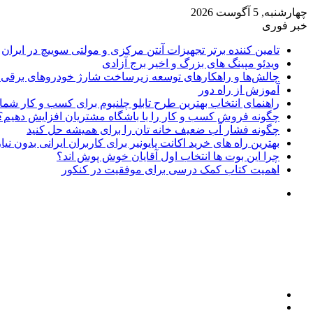
چهارشنبه, 5 آگوست 2026
خبر فوری
تامین کننده برتر تجهیزات آنتن مرکزی و مولتی سوییچ در ایران
ویدئو مپینگ های بزرگ و اخیر برج آزادی
چالش‌ها و راهکارهای توسعه زیرساخت شارژ خودروهای برقی د
آموزش از راه دور
راهنمای انتخاب بهترین طرح تابلو چلنیوم برای کسب و کار شما
چگونه فروش کسب و کار را با باشگاه مشتریان افزایش دهیم؟
چگونه فشار آب ضعیف خانه تان را برای همیشه حل کنید
بهترین راه های خرید اکانت پایونیر برای کاربران ایرانی بدون نی
چرا این بوت ها انتخاب اول آقایان خوش پوش اند؟
اهمیت کتاب کمک درسی برای موفقیت در کنکور
تغییر
پوسته
منو
جستجو