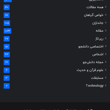
همه مقالات
120
خواص گیاهان
116
جانداران
105
مقاله
1,022
رپرتاژ
77
اختصاصی دانشجو
50
اشخاص
43
مجله دانش‌جو
31
علوم قرآن و حدیث
4
مسابقات
3
Technology
2