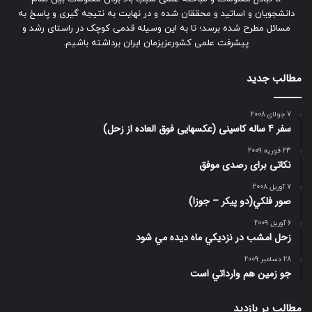
دانشجویان و اساتید و محققان شده و در نهایت به نتیجه گیری و پاسخ به
مسائل مطرح شده برسد؛ تا به این وسیله قدمی کوچک در راستای رشد و
پیشرفت علمی کشورعزیزمان ایران برداشته باشیم.
مطالب جدید
7 جولای 2008
سفر 4 ساله کاسینی (عکسهایی فوق العاده از زحل)
23 فوریه 2009
نکاتی برای رصدی موفق
7 آوریل 2008
صور فلكي(دو پیکر – جوزا)
6 آوریل 2009
زحل امشب در نزديكي ماه ديده مي شود
28 دسامبر 2009
جو زمين هم وارداتي است
مطالب پر بازدید