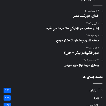
24 آوریل 2018
خدای خورشید مصر
6 آوریل 2009
زحل امشب در نزديكي ماه ديده مي شود
8 ژانویه 2010
بسته شدن چشمان کاوشگر مريخ
7 آوریل 2008
صور فلكي(دو پیکر – جوزا)
22 دسامبر 2018
وسایل مورد نیاز کویر نوردی
دسته بندی ها
آموزش
399
ویژه
328
دانشجویی
1,143