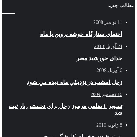
مطالب جدید
11 نوامبر 2008
اختفای ستارگاه خوشه پروین با ماه
24 آوریل 2018
خدای خورشید مصر
6 آوریل 2009
زحل امشب در نزديكي ماه ديده مي شود
16 دسامبر 2009
تصوير 6 ضلعي مرموز زحل براي نخستين بار ثبت
شد
8 ژانویه 2010
بسته شدن چشمان کاوشگر مريخ