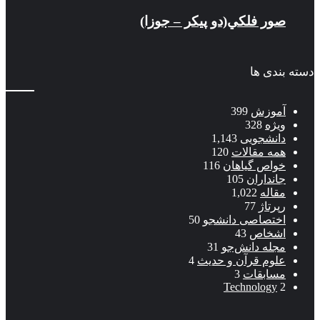
صور فلكي(دو پیکر – جوزا)
دسته بندی ها
آموزش
399
ویژه
328
دانشجویی
1,143
همه مقالات
120
خواص گیاهان
116
جانداران
105
مقاله
1,022
رپرتاژ
77
اختصاصی دانشجو
50
اشخاص
43
مجله دانش‌جو
31
علوم قرآن و حدیث
4
مسابقات
3
Technology
2