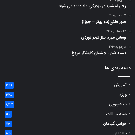
زحل امشب در نزديكي ماه ديده مي شود
7 آوریل 2008
صور فلكي(دو پیکر – جوزا)
22 دسامبر 2018
وسایل مورد نیاز کویر نوردی
8 ژانویه 2010
بسته شدن چشمان کاوشگر مريخ
دسته بندی ها
آموزش
399
ویژه
328
دانشجویی
1,143
همه مقالات
120
خواص گیاهان
116
جانداران
105