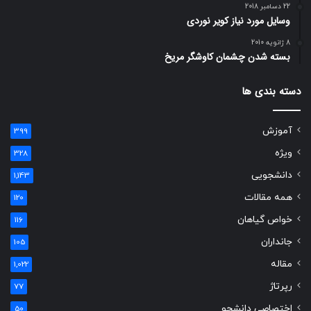
22 دسامبر 2018
وسایل مورد نیاز کویر نوردی
8 ژانویه 2010
بسته شدن چشمان کاوشگر مريخ
دسته بندی ها
آموزش
399
ویژه
328
دانشجویی
1,143
همه مقالات
120
خواص گیاهان
116
جانداران
105
مقاله
1,022
رپرتاژ
77
اختصاصی دانشجو
50