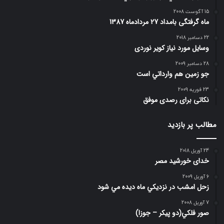
15 آگوست 2008
ماه گرفتگی بامداد 27 مردادماه 1387
22 دسامبر 2018
وسایل مورد نیاز کویر نوردی
28 دسامبر 2009
جو زمين هم وارداتي است
23 فوریه 2009
نکاتی برای رصدی موفق
مطالب پر بازدید
24 آوریل 2018
خدای خورشید مصر
6 آوریل 2009
زحل امشب در نزديكي ماه ديده مي شود
7 آوریل 2008
صور فلكي(دو پیکر – جوزا)