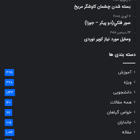
8 ژانویه 2010
بسته شدن چشمان کاوشگر مريخ
7 آوریل 2008
صور فلكي(دو پیکر – جوزا)
22 دسامبر 2018
وسایل مورد نیاز کویر نوردی
دسته بندی ها
آموزش
399
ویژه
328
دانشجویی
1,143
همه مقالات
120
خواص گیاهان
116
جانداران
105
مقاله
1,022