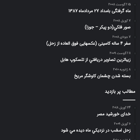
15 آگوست 2008
ماه گرفتگی بامداد 27 مردادماه 1387
7 آوریل 2008
صور فلكي(دو پیکر – جوزا)
7 جولای 2008
سفر 4 ساله کاسینی (عکسهایی فوق العاده از زحل)
11 آگوست 2009
زيباترين تصاوير دريافتي از تلسكوپ هابل
8 ژانویه 2010
بسته شدن چشمان کاوشگر مريخ
مطالب پر بازدید
24 آوریل 2018
خدای خورشید مصر
6 آوریل 2009
زحل امشب در نزديكي ماه ديده مي شود