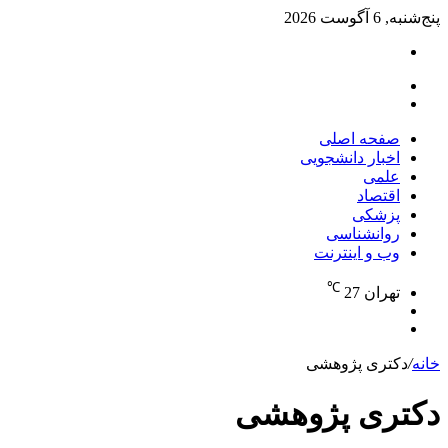
پنج‌شنبه, 6 آگوست 2026
تغییر
پوسته
منو
جستجو
برای
صفحه اصلی
اخبار دانشجویی
علمی
اقتصاد
پزشکی
روانشناسی
وب و اینترنت
℃
تهران
27
تغییر
جستجو
پوسته
برای
خانه
/
دکتری پژوهشی
دکتری پژوهشی