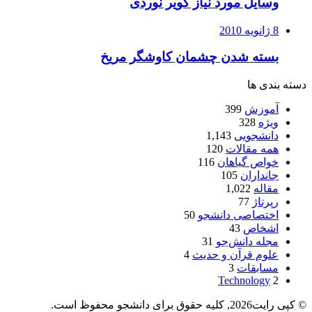
وسایل مورد نیاز کویر نوردی
8 ژانویه 2010
بسته شدن چشمان کاوشگر مريخ
دسته بندی ها
آموزش
399
ویژه
328
دانشجویی
1,143
همه مقالات
120
خواص گیاهان
116
جانداران
105
مقاله
1,022
رپرتاژ
77
اختصاصی دانشجو
50
اشخاص
43
مجله دانش‌جو
31
علوم قرآن و حدیث
4
مسابقات
3
Technology
2
© کپی رایت2026, کلیه حقوق برای دانشجو محفوظ است.