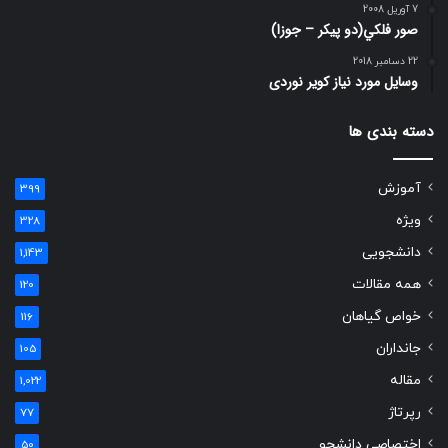
7 آوریل 2008
صور فلكي(دو پیکر – جوزا)
22 دسامبر 2018
وسایل مورد نیاز کویر نوردی
دسته بندی ها
آموزش
399
ویژه
328
دانشجویی
1,143
همه مقالات
120
خواص گیاهان
116
جانداران
105
مقاله
1,022
رپرتاژ
77
اختصاصی دانشجو
50