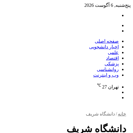
پنج‌شنبه, 6 آگوست 2026
تغییر
پوسته
منو
جستجو
برای
صفحه اصلی
اخبار دانشجویی
علمی
اقتصاد
پزشکی
روانشناسی
وب و اینترنت
℃
تهران
27
تغییر
جستجو
پوسته
برای
خانه
/
دانشگاه شریف
دانشگاه شریف