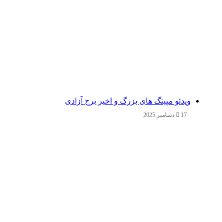
ویدئو مپینگ های بزرگ و اخیر برج آزادی
17 دسامبر 2025