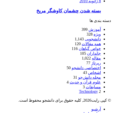
8 ژانویه 2010
بسته شدن چشمان کاوشگر مريخ
دسته بندی ها
آموزش
399
ویژه
328
دانشجویی
1,143
همه مقالات
120
خواص گیاهان
116
جانداران
105
مقاله
1,022
رپرتاژ
77
اختصاصی دانشجو
50
اشخاص
43
مجله دانش‌جو
31
علوم قرآن و حدیث
4
مسابقات
3
Technology
2
© کپی رایت2026, کلیه حقوق برای دانشجو محفوظ است.
آرشیو