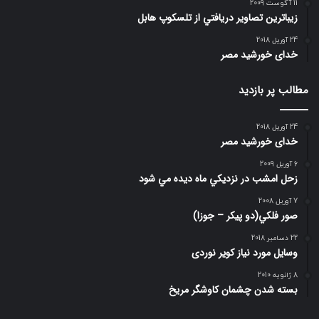
11 آگوست 2009
زيباترين تصاوير دريافتي از تلسكوپ هابل
24 آوریل 2018
خدای خورشید مصر
مطالب پر بازدید
24 آوریل 2018
خدای خورشید مصر
6 آوریل 2009
زحل امشب در نزديكي ماه ديده مي شود
7 آوریل 2008
صور فلكي(دو پیکر – جوزا)
22 دسامبر 2018
وسایل مورد نیاز کویر نوردی
8 ژانویه 2010
بسته شدن چشمان کاوشگر مريخ