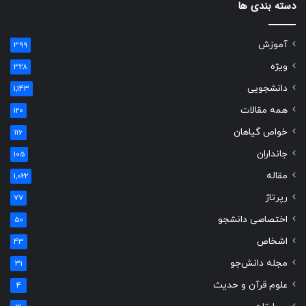
دسته بندی ها
آموزش
399
ویژه
328
دانشجویی
1,143
همه مقالات
120
خواص گیاهان
116
جانداران
105
مقاله
1,022
رپرتاژ
77
اختصاصی دانشجو
50
اشخاص
43
مجله دانش‌جو
31
علوم قرآن و حدیث
4