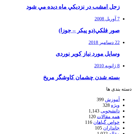
زحل امشب در نزديكي ماه ديده مي شود
7 آوریل 2008
صور فلكي(دو پیکر – جوزا)
22 دسامبر 2018
وسایل مورد نیاز کویر نوردی
8 ژانویه 2010
بسته شدن چشمان کاوشگر مريخ
دسته بندی ها
آموزش
399
ویژه
328
دانشجویی
1,143
همه مقالات
120
خواص گیاهان
116
جانداران
105
مقاله
1,022