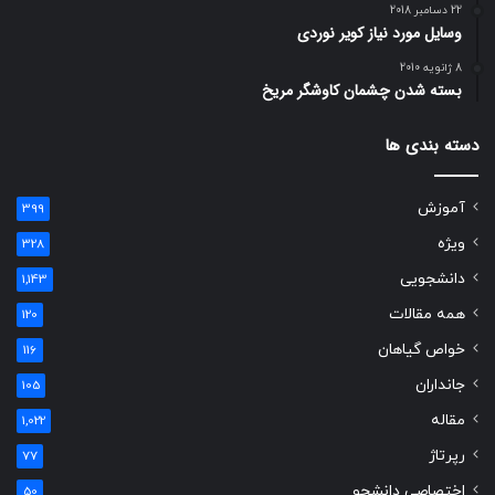
22 دسامبر 2018
وسایل مورد نیاز کویر نوردی
8 ژانویه 2010
بسته شدن چشمان کاوشگر مريخ
دسته بندی ها
آموزش
399
ویژه
328
دانشجویی
1,143
همه مقالات
120
خواص گیاهان
116
جانداران
105
مقاله
1,022
رپرتاژ
77
اختصاصی دانشجو
50