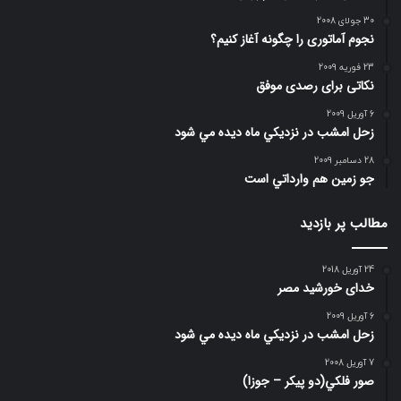
30 جولای 2008
نجوم آماتوری را چگونه آغاز کنیم؟
23 فوریه 2009
نکاتی برای رصدی موفق
6 آوریل 2009
زحل امشب در نزديكي ماه ديده مي شود
28 دسامبر 2009
جو زمين هم وارداتي است
مطالب پر بازدید
24 آوریل 2018
خدای خورشید مصر
6 آوریل 2009
زحل امشب در نزديكي ماه ديده مي شود
7 آوریل 2008
صور فلكي(دو پیکر – جوزا)