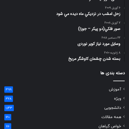
6 آوریل 2009
زحل امشب در نزديكي ماه ديده مي شود
7 آوریل 2008
صور فلكي(دو پیکر – جوزا)
22 دسامبر 2018
وسایل مورد نیاز کویر نوردی
8 ژانویه 2010
بسته شدن چشمان کاوشگر مريخ
دسته بندی ها
آموزش
399
ویژه
328
دانشجویی
1,143
همه مقالات
120
خواص گیاهان
116