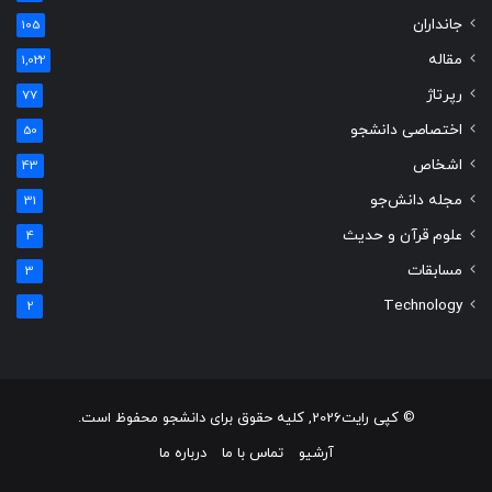
جانداران
105
مقاله
1,022
رپرتاژ
77
اختصاصی دانشجو
50
اشخاص
43
مجله دانش‌جو
31
علوم قرآن و حدیث
4
مسابقات
3
Technology
2
© کپی رایت2026, کلیه حقوق برای دانشجو محفوظ است.
آرشیو
تماس با ما
درباره ما