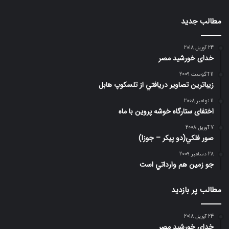
مطالب جدید
24 آوریل 2018
خدای خورشید مصر
11 آگوست 2009
زيباترين تصاوير دريافتي از تلسكوپ هابل
11 نوامبر 2008
اختفای ستارگاه خوشه پروین با ماه
7 آوریل 2008
صور فلكي(دو پیکر – جوزا)
28 دسامبر 2009
جو زمين هم وارداتي است
مطالب پر بازدید
24 آوریل 2018
خدای خورشید مصر