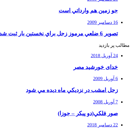
جو زمين هم وارداتي است
16 دسامبر 2009
تصوير 6 ضلعي مرموز زحل براي نخستين بار ثبت شد
مطالب پر بازدید
24 آوریل 2018
خدای خورشید مصر
6 آوریل 2009
زحل امشب در نزديكي ماه ديده مي شود
7 آوریل 2008
صور فلكي(دو پیکر – جوزا)
22 دسامبر 2018