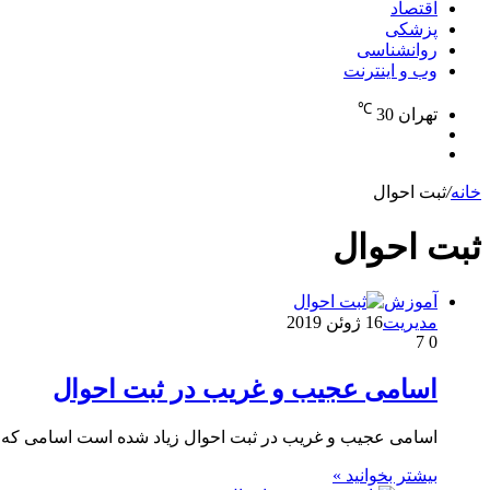
اقتصاد
پزشکی
روانشناسی
وب و اینترنت
℃
تهران
30
تغییر
جستجو
پوسته
برای
خانه
/
ثبت احوال
ثبت احوال
آموزش
مدیریت
16 ژوئن 2019
7
0
اسامی عجیب و غریب در ثبت احوال
اسامی عجیب و غریب در ثبت احوال زیاد شده است اسامی که هی
بیشتر بخوانید »