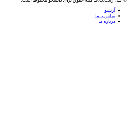
© کپی رایت2026, کلیه حقوق برای دانشجو محفوظ است.
آرشیو
تماس با ما
درباره ما
دکمه
بازگشت
به
بالا