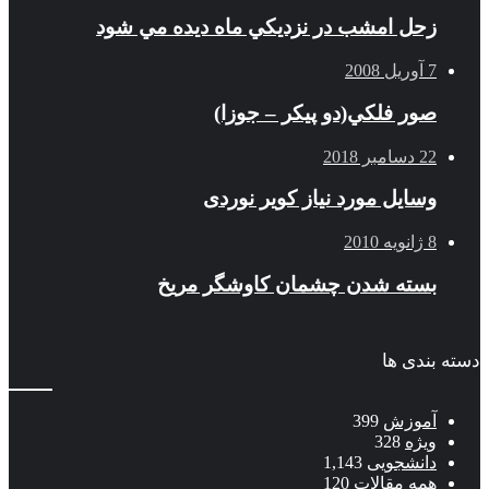
زحل امشب در نزديكي ماه ديده مي شود
7 آوریل 2008
صور فلكي(دو پیکر – جوزا)
22 دسامبر 2018
وسایل مورد نیاز کویر نوردی
8 ژانویه 2010
بسته شدن چشمان کاوشگر مريخ
دسته بندی ها
آموزش
399
ویژه
328
دانشجویی
1,143
همه مقالات
120