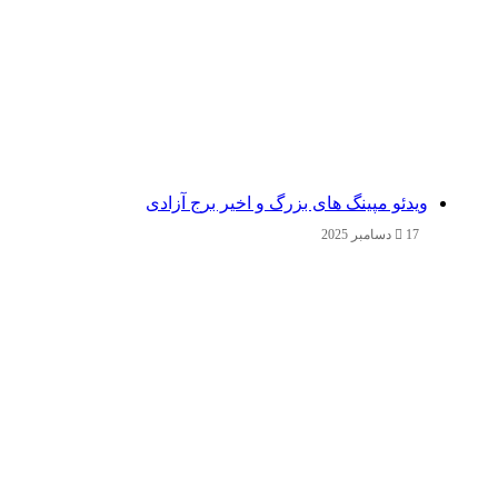
ویدئو مپینگ های بزرگ و اخیر برج آزادی
17 دسامبر 2025