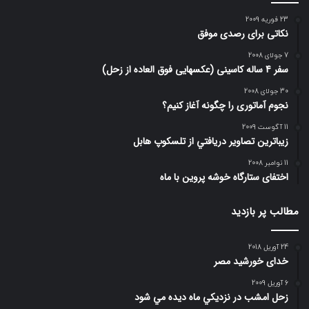
23 فوریه 2009
نکاتی برای رصدی موفق
7 جولای 2008
سفر 4 ساله کاسینی (عکسهایی فوق العاده از زحل)
30 جولای 2008
نجوم آماتوری را چگونه آغاز کنیم؟
11 آگوست 2009
زيباترين تصاوير دريافتي از تلسكوپ هابل
11 نوامبر 2008
اختفای ستارگاه خوشه پروین با ماه
مطالب پر بازدید
24 آوریل 2018
خدای خورشید مصر
6 آوریل 2009
زحل امشب در نزديكي ماه ديده مي شود