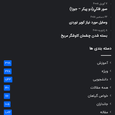
7 آوریل 2008
صور فلكي(دو پیکر – جوزا)
22 دسامبر 2018
وسایل مورد نیاز کویر نوردی
8 ژانویه 2010
بسته شدن چشمان کاوشگر مريخ
دسته بندی ها
آموزش
399
ویژه
328
دانشجویی
1,143
همه مقالات
120
خواص گیاهان
116
جانداران
105
مقاله
1,022