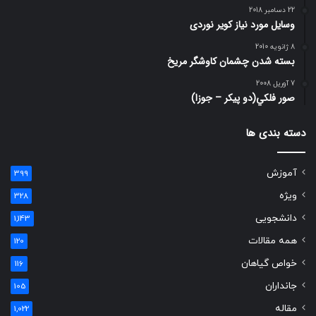
22 دسامبر 2018
وسایل مورد نیاز کویر نوردی
8 ژانویه 2010
بسته شدن چشمان کاوشگر مريخ
7 آوریل 2008
صور فلكي(دو پیکر – جوزا)
دسته بندی ها
آموزش
399
ویژه
328
دانشجویی
1,143
همه مقالات
120
خواص گیاهان
116
جانداران
105
مقاله
1,022