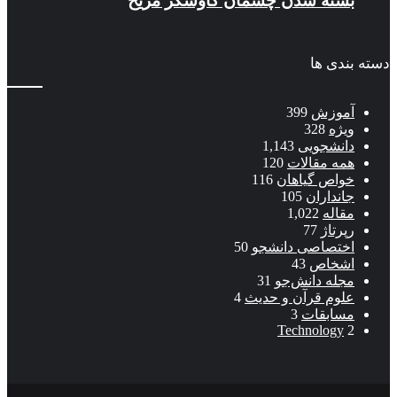
بسته شدن چشمان کاوشگر مريخ
دسته بندی ها
آموزش
399
ویژه
328
دانشجویی
1,143
همه مقالات
120
خواص گیاهان
116
جانداران
105
مقاله
1,022
رپرتاژ
77
اختصاصی دانشجو
50
اشخاص
43
مجله دانش‌جو
31
علوم قرآن و حدیث
4
مسابقات
3
Technology
2