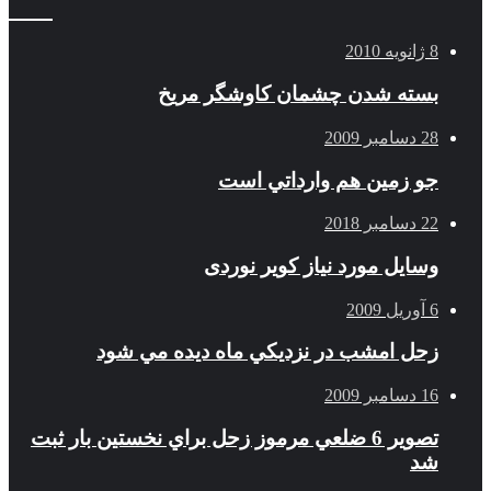
8 ژانویه 2010
بسته شدن چشمان کاوشگر مريخ
28 دسامبر 2009
جو زمين هم وارداتي است
22 دسامبر 2018
وسایل مورد نیاز کویر نوردی
6 آوریل 2009
زحل امشب در نزديكي ماه ديده مي شود
16 دسامبر 2009
تصوير 6 ضلعي مرموز زحل براي نخستين بار ثبت
شد