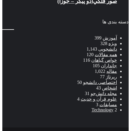
صور فلكي(دو پیکر – جوزا)
دسته بندی ها
آموزش
399
ویژه
328
دانشجویی
1,143
همه مقالات
120
خواص گیاهان
116
جانداران
105
مقاله
1,022
رپرتاژ
77
اختصاصی دانشجو
50
اشخاص
43
مجله دانش‌جو
31
علوم قرآن و حدیث
4
مسابقات
3
Technology
2