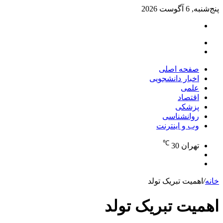
پنج‌شنبه, 6 آگوست 2026
تغییر
پوسته
منو
جستجو
برای
صفحه اصلی
اخبار دانشجویی
علمی
اقتصاد
پزشکی
روانشناسی
وب و اینترنت
℃
تهران
30
تغییر
جستجو
پوسته
برای
خانه
/
اهمیت تبریک تولد
اهمیت تبریک تولد