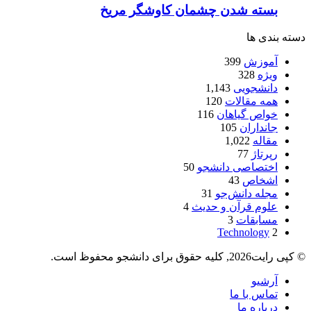
بسته شدن چشمان کاوشگر مريخ
دسته بندی ها
آموزش
399
ویژه
328
دانشجویی
1,143
همه مقالات
120
خواص گیاهان
116
جانداران
105
مقاله
1,022
رپرتاژ
77
اختصاصی دانشجو
50
اشخاص
43
مجله دانش‌جو
31
علوم قرآن و حدیث
4
مسابقات
3
Technology
2
© کپی رایت2026, کلیه حقوق برای دانشجو محفوظ است.
آرشیو
تماس با ما
درباره ما