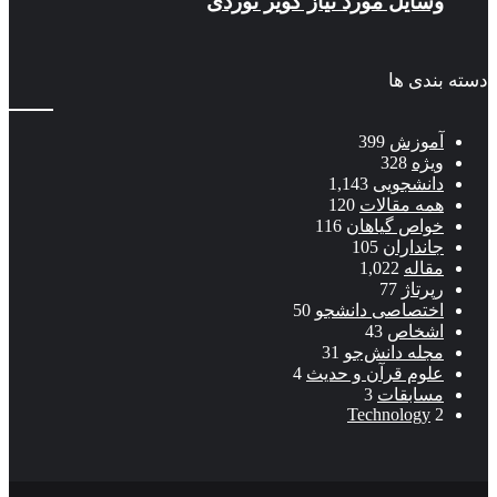
وسایل مورد نیاز کویر نوردی
دسته بندی ها
آموزش
399
ویژه
328
دانشجویی
1,143
همه مقالات
120
خواص گیاهان
116
جانداران
105
مقاله
1,022
رپرتاژ
77
اختصاصی دانشجو
50
اشخاص
43
مجله دانش‌جو
31
علوم قرآن و حدیث
4
مسابقات
3
Technology
2