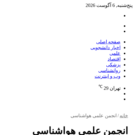
پنج‌شنبه, 6 آگوست 2026
تغییر
پوسته
منو
جستجو
برای
صفحه اصلی
اخبار دانشجویی
علمی
اقتصاد
پزشکی
روانشناسی
وب و اینترنت
℃
تهران
29
تغییر
جستجو
پوسته
برای
خانه
/
انجمن علمی هواشناسی
انجمن علمی هواشناسی