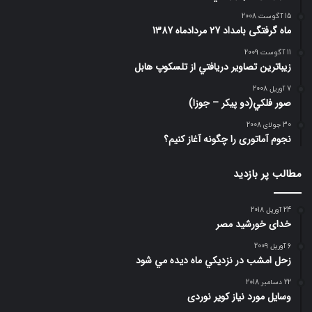
15 آگوست 2008
ماه گرفتگی بامداد 27 مردادماه 1387
11 آگوست 2009
زيباترين تصاوير دريافتي از تلسكوپ هابل
7 آوریل 2008
صور فلكي(دو پیکر – جوزا)
30 جولای 2008
نجوم آماتوری را چگونه آغاز کنیم؟
مطالب پر بازدید
24 آوریل 2018
خدای خورشید مصر
6 آوریل 2009
زحل امشب در نزديكي ماه ديده مي شود
22 دسامبر 2018
وسایل مورد نیاز کویر نوردی