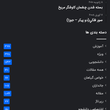
8 ژانویه 2010
بسته شدن چشمان کاوشگر مريخ
7 آوریل 2008
صور فلكي(دو پیکر – جوزا)
دسته بندی ها
آموزش
399
ویژه
328
دانشجویی
1,143
همه مقالات
120
خواص گیاهان
116
جانداران
105
مقاله
1,022
رپرتاژ
77
اختصاصی دانشجو
50